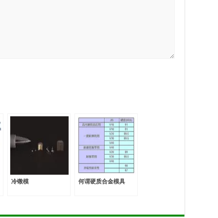
冷镦模
何谓硬质合金模具