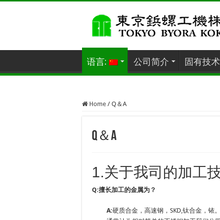
语言:
公司简介
固有技术
Home
/
Q＆A
Q＆A
1.关于我司的加工
Q:擅长加工的金属为？
A:
硬质合金，高速钢，SKD,钛合金，铱