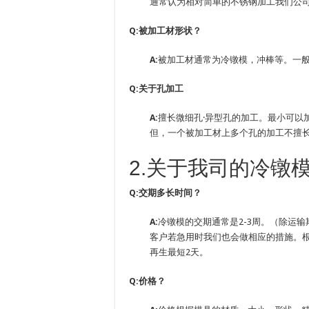
通常认为相对简单的不锈钢加工我们公
Q:被加工材形状？
A:
被加工材通常为冷镦模，冲棒等。一
Q:关于孔加工
A:
擅长微细孔·异型孔的加工。最小可以加
但，一个被加工材上多个孔的加工不擅
2.关于我司的冷镦
Q:交期多长时间？
A:
冷镦模的交期通常是2-3周。（除运输
客户若急用时我们也会做相应的措施。根
再生最短2天。
Q:价格？