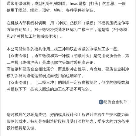
通常用镦锻机，成型机等机械制造。head是指［打头］的意思。一般
使用于螺丝、螺栓、顶针、铆钉、各种零件的制造。
在机械内部将线材切断，用（冲模）凸模和（镦模）凹模挤压或拉伸等
方法自动加工。对于镦锻种类通常略称为二模三冲，这是指［2个镦模
和3个冲模加工的机械操作法］。
本公司所制作的模具使用二模三冲和双击冷镦的冷镦加工多一些。
［双击冷镦］，通常镦模和第一冲模（初镦冲头）是使用硬质合金，第
二冲模（终镦冲头）是成形螺丝头部时采用高速钢。
高速钢和硬质合金相比廉价，而且耐冲击性弱，寿命短。硬质合金制冲
模为弥补高速钢这些弱点而使用的也增加了。
［双击冷镦］、［二模三冲］的制造一定程度被制约，但少的镦模数和
冲模数下下一些功夫困难的加工也不是不可能的。
硬质合金制2冲
这时模具的好坏是关键。好的模具设计和工程设计左右生产技术能力而
影响其成本。特别是在制造阶段模具受什么样的力，受多大的力为条件
设计模具是关键。