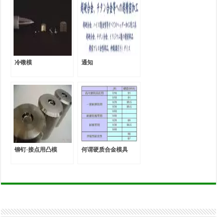
冷镦模
通知
铆钉·接点用凸模
何谓硬质合金模具