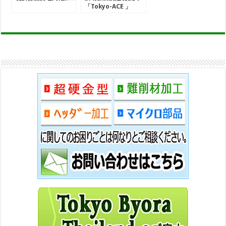
「Tokyo-ACE 」