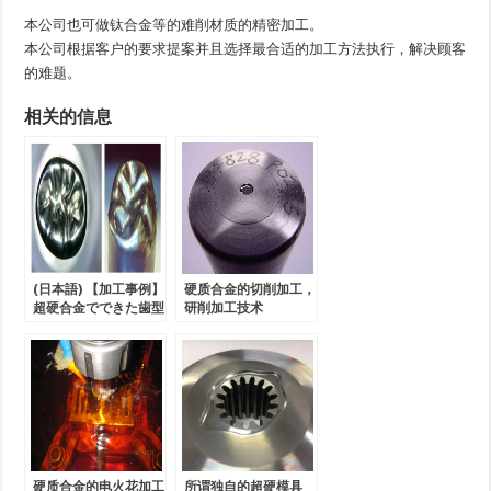
本公司也可做钛合金等的难削材质的精密加工。
本公司根据客户的要求提案并且选择最合适的加工方法执行，解决顾客
的难题。
相关的信息
(日本語) 【加工事例】
硬质合金的切削加工，
超硬合金でできた歯型
研削加工技术
硬质合金的电火花加工
所谓独自的超硬模具