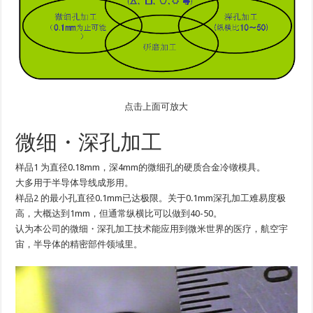
点击上面可放大
微细・深孔加工
样品1 为直径0.18mm，深4mm的微细孔的硬质合金冷镦模具。
大多用于半导体导线成形用。
样品2 的最小孔直径0.1mm已达极限。关于0.1mm深孔加工难易度极
高，大概达到1mm，但通常纵横比可以做到40-50。
认为本公司的微细・深孔加工技术能应用到微米世界的医疗，航空宇
宙，半导体的精密部件领域里。